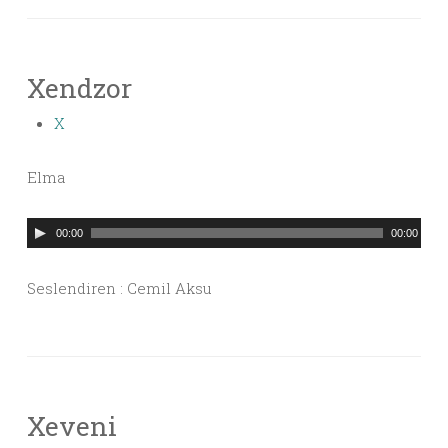
Xendzor
X
Elma
Ses
00:00
00:00
oynatıcı
Seslendiren : Cemil Aksu
Xeveni