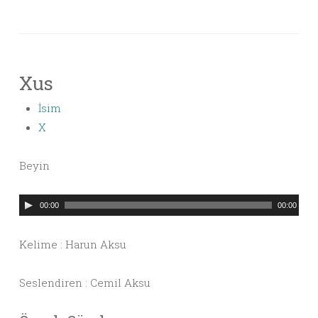
Xus
İsim
X
Beyin
Ses
00:00
00:00
oynatıcı
Kelime : Harun Aksu
Seslendiren : Cemil Aksu