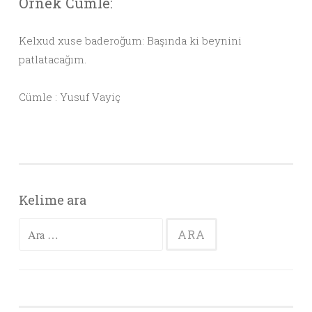
Örnek Cümle:
Kelxud xuse baderoğum: Başında ki beynini
patlatacağım.
Cümle : Yusuf Vayiç
Kelime ara
Arama: