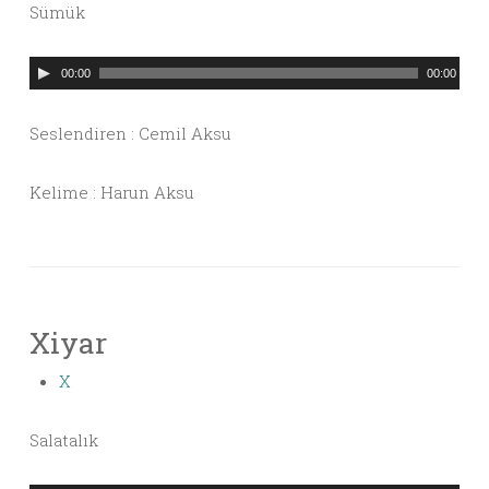
Sümük
Ses
00:00
00:00
oynatıcı
Seslendiren : Cemil Aksu
Kelime : Harun Aksu
Xiyar
X
Salatalık