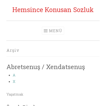
Hemsince Konusan Sozluk
İçeriğe geç
MENÜ
Arşiv
Abretsenuş / Xendatsenuş
A
X
Yaşatmak