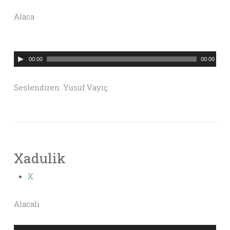
Alaca
Ses
00:00
00:00
oynatıcı
Seslendiren: Yusuf Vayiç
Xadulik
X
Alacalı