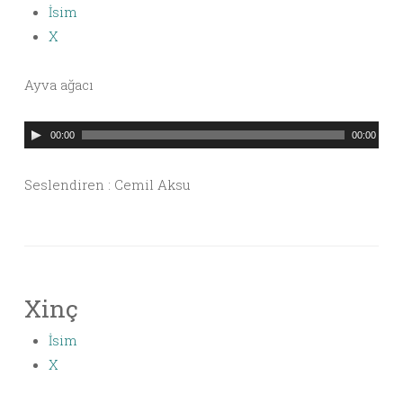
İsim
X
Ayva ağacı
Ses
00:00
00:00
oynatıcı
Seslendiren : Cemil Aksu
Xinç
İsim
X