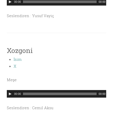
Ses
00:00
00:00
oynatıcı
Seslendiren : Yusuf Vayiç
Xozgoni
İsim
X
Meşe
Ses
00:00
00:00
oynatıcı
Seslendiren : Cemil Aksu