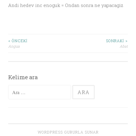
Andi hedev inc enoguk = Ondan sonra ne yapacagiz
< ÖNCEKI
SONRAKI >
Angua
Abat
Yazı dolaşımı
Kelime ara
Arama:
WORDPRESS GURURLA SUNAR