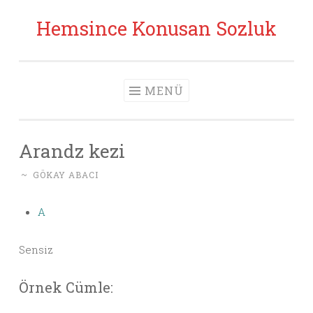
Hemsince Konusan Sozluk
İçeriğe geç
MENÜ
Arandz kezi
~
GÖKAY ABACI
A
Sensiz
Örnek Cümle: