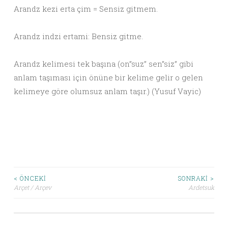
Arandz kezi erta çim = Sensiz gitmem.
Arandz indzi ertami: Bensiz gitme.
Arandz kelimesi tek başına (on”suz” sen”siz” gibi
anlam taşıması için önüne bir kelime gelir o gelen
kelimeye göre olumsuz anlam taşır.) (Yusuf Vayic)
< ÖNCEKI
SONRAKI >
Arçet / Arçev
Ardetsuk
Yazı dolaşımı