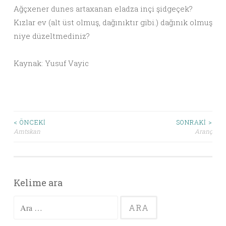
Ağçxener dunes artaxanan eladza inçi şidgeçek?
Kızlar ev (alt üst olmuş, dağınıktır gibi.) dağınık olmuş
niye düzeltmediniz?
Kaynak: Yusuf Vayic
< ÖNCEKI
SONRAKI >
Amtskan
Aranç
Yazı dolaşımı
Kelime ara
Arama: