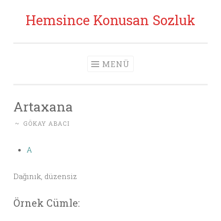
Hemsince Konusan Sozluk
İçeriğe geç
MENÜ
Artaxana
~
GÖKAY ABACI
A
Dağınık, düzensiz
Örnek Cümle: