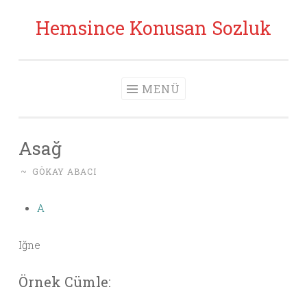
Hemsince Konusan Sozluk
İçeriğe geç
MENÜ
Asağ
~
GÖKAY ABACI
A
Iğne
Örnek Cümle: