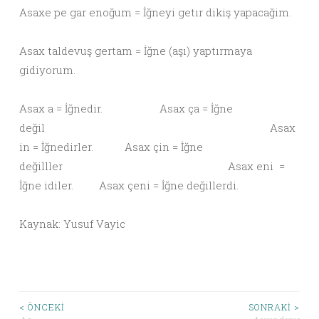
Asaxe pe gar enoğum = İğneyi getır dikiş yapacağim.
Asax taldevuş gertam = İğne (aşı) yaptırmaya
gidiyorum.
Asax a = İğnedir. Asax ça = İğne
değil Asax
in = İğnedirler. Asax çin = İğne
değilller Asax eni =
İğne idiler. Asax çeni = İğne değillerdi.
Kaynak: Yusuf Vayic
< ÖNCEKI
SONRAKI >