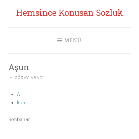
Hemsince Konusan Sozluk
İçeriğe geç
MENÜ
Aşun
~
GÖKAY ABACI
A
İsim
Sonbahar