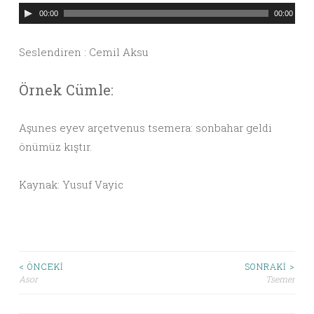
Ses
00:00
00:00
oynatıcı
Seslendiren : Cemil Aksu
Örnek Cümle:
Aşunes eyev arçetvenus tsemera: sonbahar geldi
önümüz kıştır.
Kaynak: Yusuf Vayic
< ÖNCEKI
SONRAKI >
Asor
Tsemer
Yazı dolaşımı