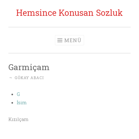
Hemsince Konusan Sozluk
İçeriğe geç
MENÜ
Garmiçam
~
GÖKAY ABACI
G
İsim
Kızılçam