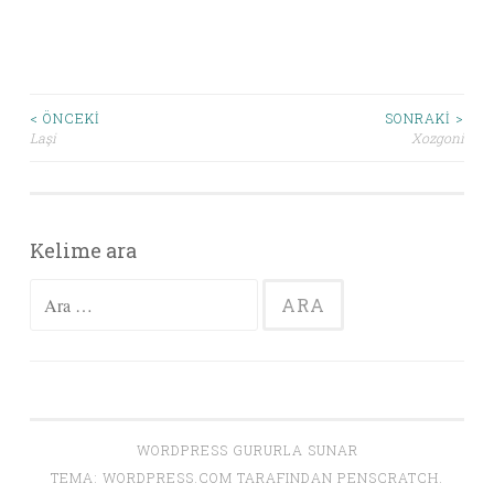
< ÖNCEKI
SONRAKI >
Laşi
Xozgoni
Yazı dolaşımı
Kelime ara
Arama:
WORDPRESS GURURLA SUNAR
TEMA:
WORDPRESS.COM
TARAFINDAN PENSCRATCH.