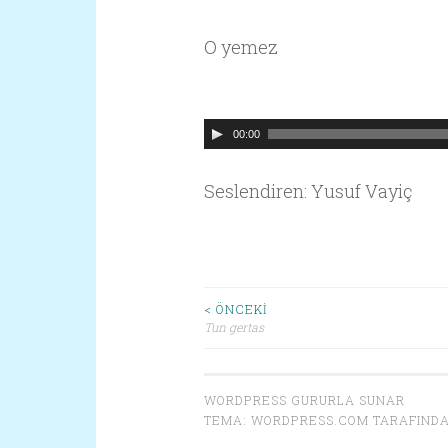
O yemez
Ses
00:00
oynatıcı
Seslendiren: Yusuf Vayiç
< ÖNCEKI
Tun gertas
Yazı dolaşımı
WORDPRESS GURURLA SUNAR
TEMA:
WORDPRESS.COM
TARAFINDA