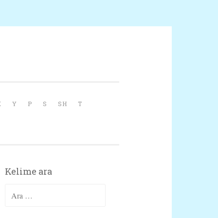
X
Y
P
S
SH
T
Kelime ara
Arama: