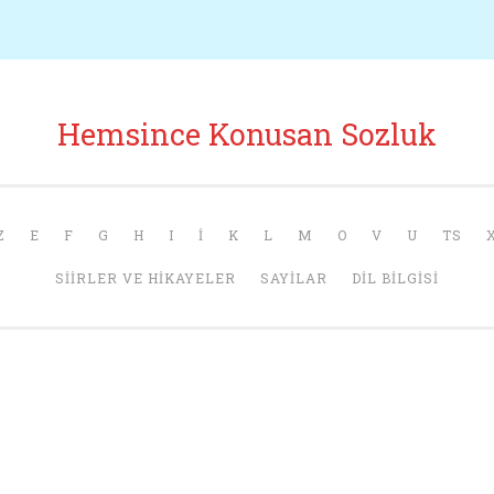
Hemsince Konusan Sozluk
Z
E
F
G
H
I
İ
K
L
M
O
V
U
TS
SIIRLER VE HIKAYELER
SAYILAR
DIL BILGISI