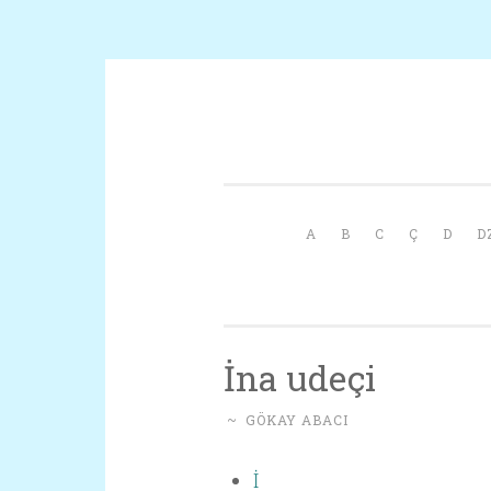
İçeriğe geç
A
B
C
Ç
D
D
İna udeçi
~
GÖKAY ABACI
İ