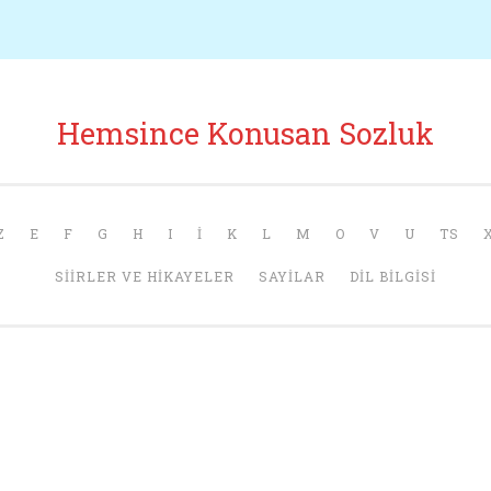
Hemsince Konusan Sozluk
Z
E
F
G
H
I
İ
K
L
M
O
V
U
TS
SIIRLER VE HIKAYELER
SAYILAR
DIL BILGISI