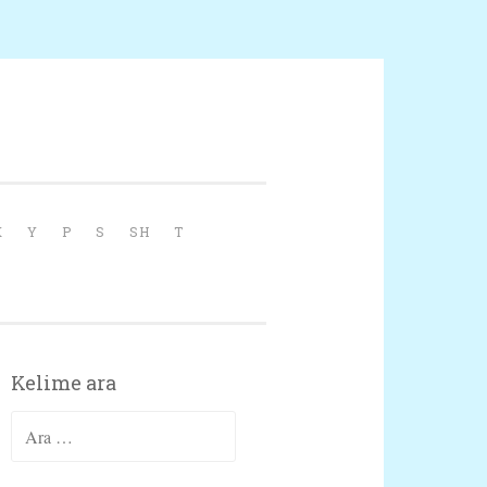
X
Y
P
S
SH
T
Kelime ara
Arama: