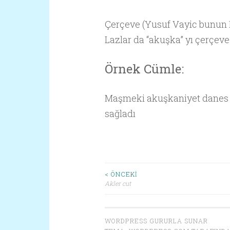
Çerçeve (Yusuf Vayic bunun 
Lazlar da “akuşka” yı çerçeve
Örnek Cümle:
Maşmeki akuşkaniyet danes 
sağladı
< ÖNCEKI
Akler cut
Yazı dolaşımı
WORDPRESS GURURLA SUNAR