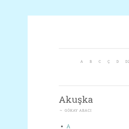
İçeriğe geç
A
B
C
Ç
D
D
Akuşka
~
GÖKAY ABACI
A