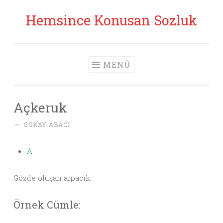
Hemsince Konusan Sozluk
İçeriğe geç
MENÜ
Açkeruk
~
GÖKAY ABACI
A
Gözde oluşan arpacık.
Örnek Cümle: