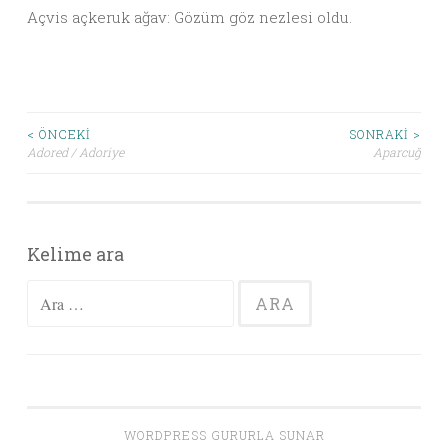
Açvis açkeruk ağav: Gözüm göz nezlesi oldu.
< ÖNCEKI
SONRAKI >
Adored / Adoriye
Aparcuğ
Yazı dolaşımı
Kelime ara
Arama:
WORDPRESS GURURLA SUNAR